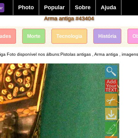
Photo
Popular
Sobre
Ajuda
ar
Arma antiga #43404
dades
Morte
Tecnologia
História
Ob
ga Foto disponível nos álbuns:Pistolas antigas , Arma antiga , imagens