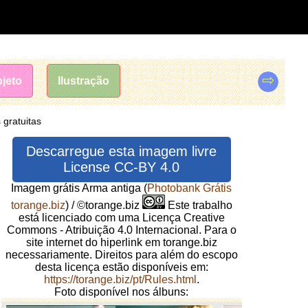
⇨
jeto
Ilustração
 gratuitas
Descarregue esta imagem livre
License CC-BY 4.0
Imagem grátis Arma antiga
(
Photobank Grátis
torange.biz
) / ©torange.biz
Este trabalho
está licenciado com uma Licença Creative
Commons - Atribuição 4.0 Internacional. Para o
site internet do hiperlink em torange.biz
necessariamente. Direitos para além do escopo
desta licença estão disponíveis em:
https://torange.biz/pt/Rules.html
.
Foto disponível nos álbuns: