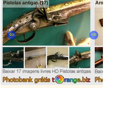
Pistolas antigas (17)
Arma antiga (67
⇦
⇨