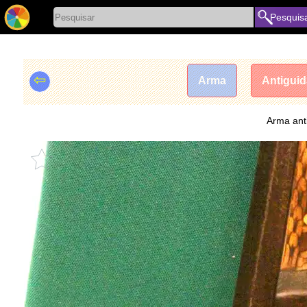
Pesquis
⇦
Arma
Antigui
Arma anti