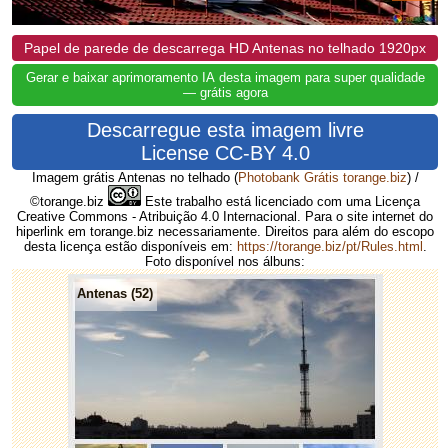
Papel de parede de descarrega HD Antenas no telhado 1920px
Gerar e baixar aprimoramento IA desta imagem para super qualidade
— grátis agora
Descarregue esta imagem livre
License CC-BY 4.0
Imagem grátis Antenas no telhado
(
Photobank Grátis torange.biz
) /
©torange.biz
Este trabalho está licenciado com uma Licença
Creative Commons - Atribuição 4.0 Internacional. Para o site internet do
hiperlink em torange.biz necessariamente. Direitos para além do escopo
desta licença estão disponíveis em:
https://torange.biz/pt/Rules.html
.
Foto disponível nos álbuns:
Antenas (52)