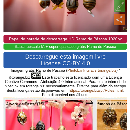
Papel de parede de descarrega HD Ramo de Páscoa 1920px
Baixar upscale IA + super qualidade grátis Ramo de Páscoa
Descarregue esta imagem livre
License CC-BY 4.0
Imagem grátis Ramo de Páscoa
(
Photobank Grátis torange.biz
) /
©torange.biz
Este trabalho está licenciado com uma Licença
Creative Commons - Atribuição 4.0 Internacional. Para o site internet do
hiperlink em torange.biz necessariamente. Direitos para além do escopo
desta licença estão disponíveis em:
https://torange.biz/pt/Rules.html
.
Foto disponível nos álbuns:
Árvore de Easter (75)
fundos de Páscoa 