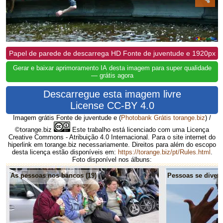
Papel de parede de descarrega HD Fonte de juventude e 1920px
Gerar e baixar aprimoramento IA desta imagem para super qualidade
— grátis agora
Descarregue esta imagem livre
License CC-BY 4.0
Imagem grátis Fonte de juventude e
(
Photobank Grátis torange.biz
) /
©torange.biz
Este trabalho está licenciado com uma Licença
Creative Commons - Atribuição 4.0 Internacional. Para o site internet do
hiperlink em torange.biz necessariamente. Direitos para além do escopo
desta licença estão disponíveis em:
https://torange.biz/pt/Rules.html
.
Foto disponível nos álbuns:
As pessoas nos bancos (19)
Pessoas se diverti