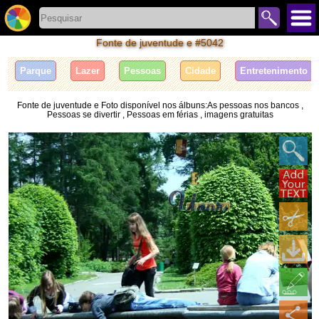
Fonte de juventude e #5042
Parque
Lazer
Pessoas
Cidade
Entretenimento
Fonte de juventude e Foto disponível nos álbuns:As pessoas nos bancos ,
Pessoas se divertir , Pessoas em férias , imagens gratuitas