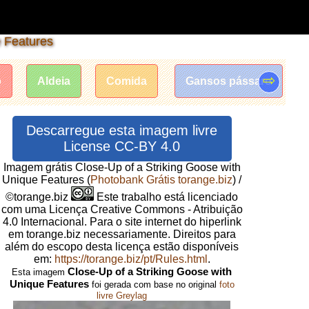
e Features
⇨
o
Aldeia
Comida
Gansos pássaro
Descarregue esta imagem livre
License CC-BY 4.0
Imagem grátis Close-Up of a Striking Goose with
Unique Features
(
Photobank Grátis torange.biz
) /
©torange.biz
Este trabalho está licenciado
com uma Licença Creative Commons - Atribuição
4.0 Internacional. Para o site internet do hiperlink
em torange.biz necessariamente. Direitos para
além do escopo desta licença estão disponíveis
em:
https://torange.biz/pt/Rules.html
.
Close-Up of a Striking Goose with
Esta imagem
Unique Features
foi gerada com base no original
foto
livre Greylag