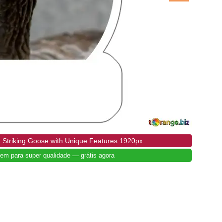
 Striking Goose with Unique Features 1920px
em para super qualidade — grátis agora