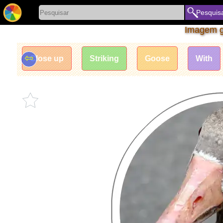
Pesquis
Imagem gr
⇦
Close up
Striking
Goose
With