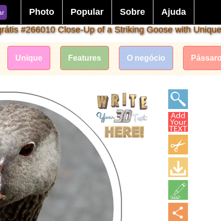
Photo
Popular
Sobre
Ajuda
ar
átis #266010 Close-Up of a Striking Goose with Uniqu
Unique
Features
O negócio
Pássar