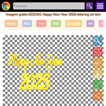
Imagem grátis #231341 Happy New Year 2026 lettering art text
Happy
New
Year
2026
Lettering
Art
Tex