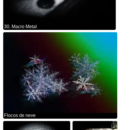
30. Macro Metal
Flocos de neve