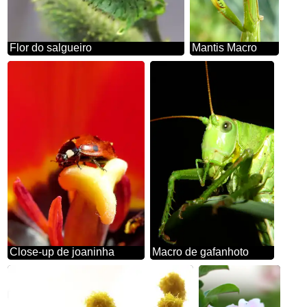
Flor do salgueiro
Mantis Macro
Close-up de joaninha
Macro de gafanhoto