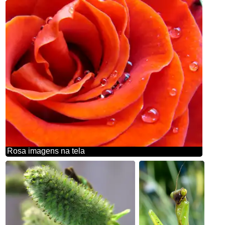
Rosa imagens na tela