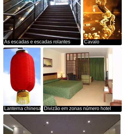
As escadas e escadas rolantes
Cavalo
Lanterna chinesa
Divizão em zonas número hotel