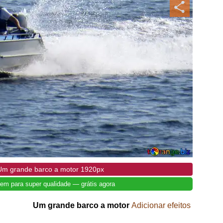
Um grande barco a motor 1920px
em para super qualidade — grátis agora
Um grande barco a motor
Adicionar efeitos