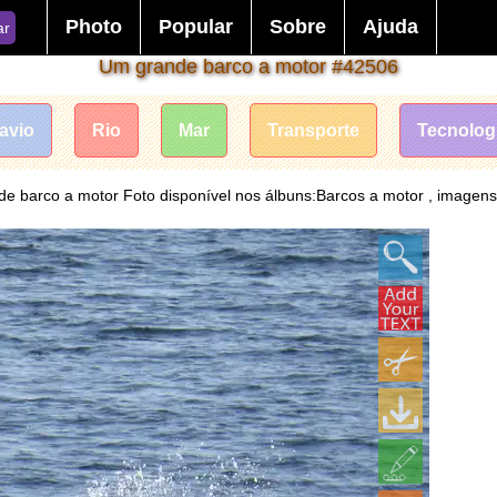
Photo
Popular
Sobre
Ajuda
ar
Um grande barco a motor #42506
avio
Rio
Mar
Transporte
Tecnolog
e barco a motor Foto disponível nos álbuns:Barcos a motor , imagens 