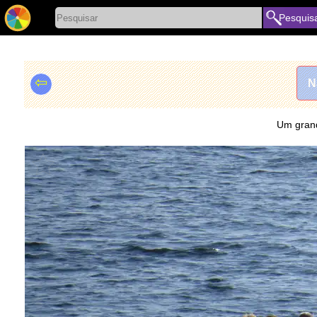
Pesquis
⇦
N
Um grand