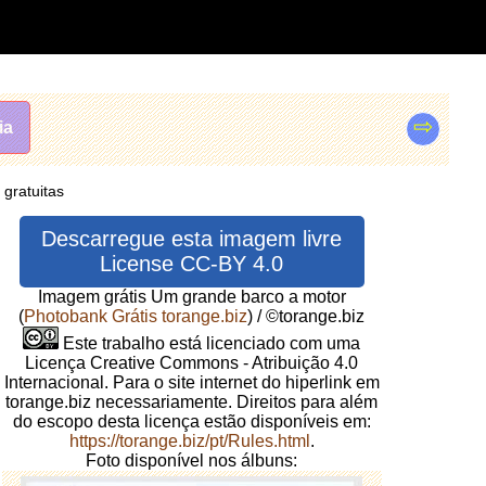
⇨
ia
gratuitas
Descarregue esta imagem livre
License CC-BY 4.0
Imagem grátis Um grande barco a motor
(
Photobank Grátis torange.biz
) / ©torange.biz
Este trabalho está licenciado com uma
Licença Creative Commons - Atribuição 4.0
Internacional. Para o site internet do hiperlink em
torange.biz necessariamente. Direitos para além
do escopo desta licença estão disponíveis em:
https://torange.biz/pt/Rules.html
.
Foto disponível nos álbuns: