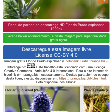
Papel de parede de descarrega HD Flor do Prado espinhoso
1920px
Gerar e baixar aprimoramento IA desta imagem para super qualidade
— grátis agora
Descarregue esta imagem livre
License CC-BY 4.0
Imagem grátis Flor do Prado espinhoso
(
Photobank Grátis torange.biz
) /
©torange.biz
Este trabalho está licenciado com uma Licença
Creative Commons - Atribuição 4.0 Internacional. Para o site internet do
hiperlink em torange.biz necessariamente. Direitos para além do escopo
desta licença estão disponíveis em:
https://torange.biz/pt/Rules.html
.
Foto disponível nos álbuns:
Flor eríngio Weed (24)
Weeds planta (70)