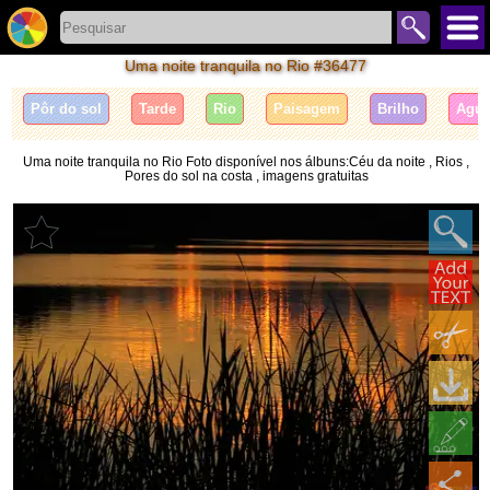
Uma noite tranquila no Rio #36477
Pôr do sol
Tarde
Rio
Paisagem
Brilho
Agu
Uma noite tranquila no Rio Foto disponível nos álbuns:Céu da noite , Rios ,
Pores do sol na costa , imagens gratuitas