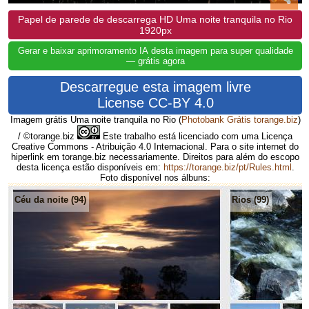
Papel de parede de descarrega HD Uma noite tranquila no Rio
1920px
Gerar e baixar aprimoramento IA desta imagem para super qualidade
— grátis agora
Descarregue esta imagem livre
License CC-BY 4.0
Imagem grátis Uma noite tranquila no Rio
(
Photobank Grátis torange.biz
)
/ ©torange.biz
Este trabalho está licenciado com uma Licença
Creative Commons - Atribuição 4.0 Internacional. Para o site internet do
hiperlink em torange.biz necessariamente. Direitos para além do escopo
desta licença estão disponíveis em:
https://torange.biz/pt/Rules.html
.
Foto disponível nos álbuns:
Céu da noite (94)
Rios (99)