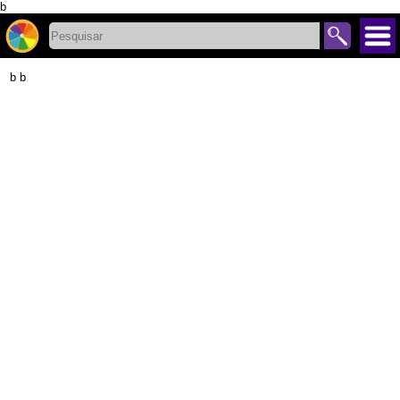
b
b b