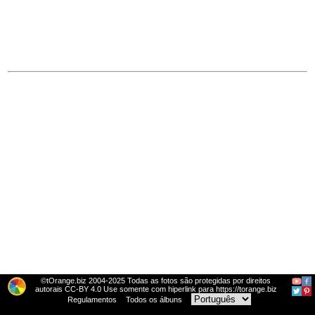
©tOrange.biz 2004-2025 Todas as fotos são protegidas por direitos
autorais CC-BY 4.0 Use somente com hiperlink para https://torange.biz
Regulamentos
Todos os álbuns