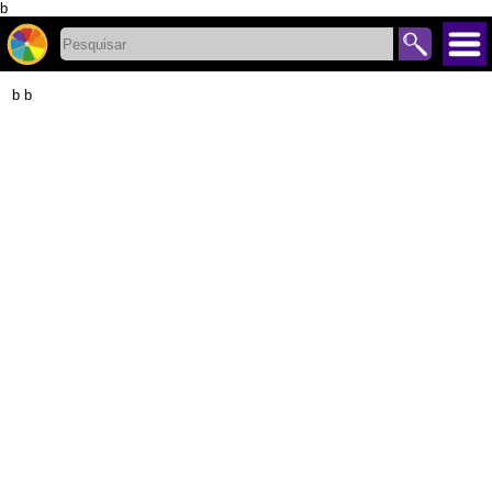
b
b b