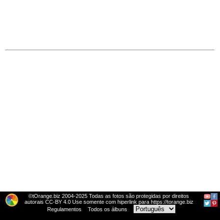
©tOrange.biz 2004-2025 Todas as fotos são protegidas por direitos
autorais CC-BY 4.0 Use somente com hiperlink para https://torange.biz
Regulamentos
Todos os álbuns