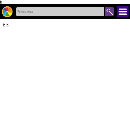
b
b b