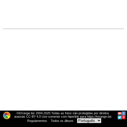
©tOrange.biz 2004-2025 Todas as fotos são protegidas por direitos
autorais CC-BY 4.0 Use somente com hiperlink para https://torange.biz
Regulamentos
Todos os álbuns