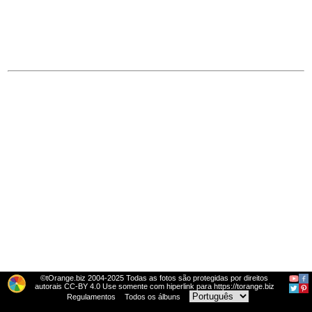
©tOrange.biz 2004-2025 Todas as fotos são protegidas por direitos
autorais CC-BY 4.0 Use somente com hiperlink para https://torange.biz
Regulamentos
Todos os álbuns