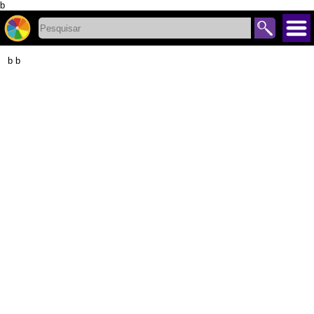
b
b b