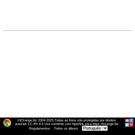
©tOrange.biz 2004-2025 Todas as fotos são protegidas por direitos
autorais CC-BY 4.0 Use somente com hiperlink para https://torange.biz
Regulamentos
Todos os álbuns