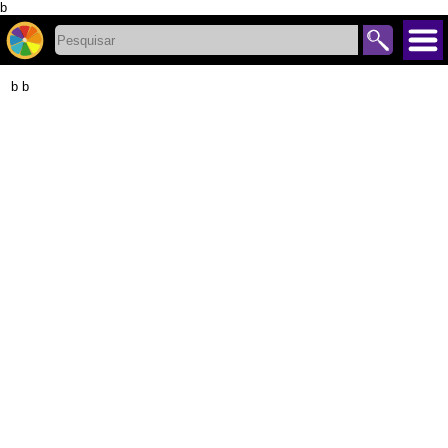
b
b b