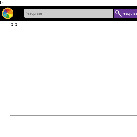
b
Pesquis
b b