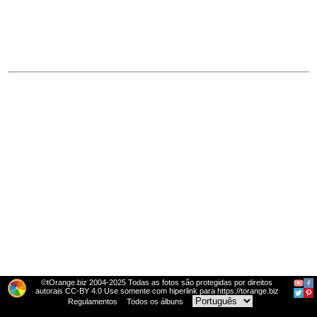
©tOrange.biz 2004-2025 Todas as fotos são protegidas por direitos
autorais CC-BY 4.0 Use somente com hiperlink para https://torange.biz
Regulamentos
Todos os álbuns