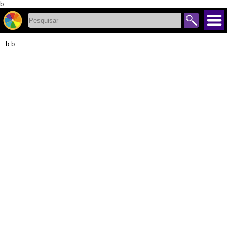
b
b b