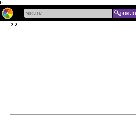
b
Pesquis
b b