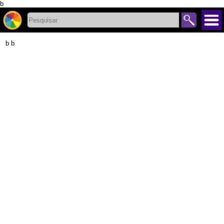
b
b b