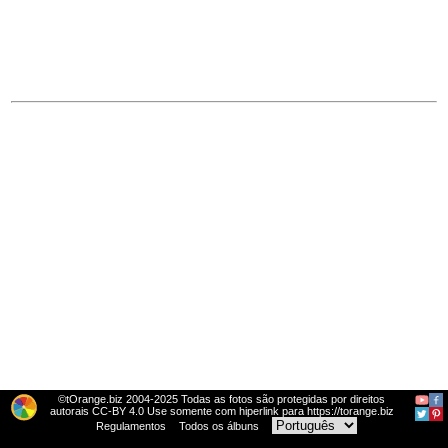
©tOrange.biz 2004-2025 Todas as fotos são protegidas por direitos
autorais CC-BY 4.0 Use somente com hiperlink para https://torange.biz
Regulamentos
Todos os álbuns