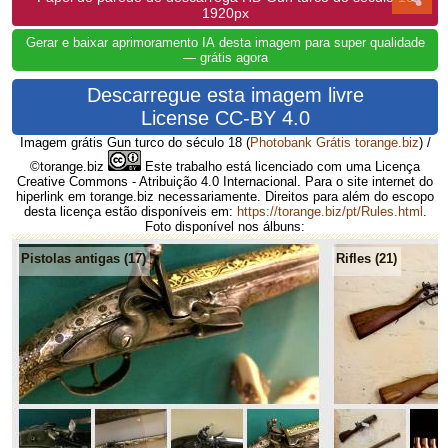
1920px
Gerar e baixar aprimoramento IA desta imagem para super qualidade
— grátis agora
Descarregue esta imagem livre
License CC-BY 4.0
Imagem grátis Gun turco do século 18
(
Photobank Grátis torange.biz
) /
©torange.biz
Este trabalho está licenciado com uma Licença
Creative Commons - Atribuição 4.0 Internacional. Para o site internet do
hiperlink em torange.biz necessariamente. Direitos para além do escopo
desta licença estão disponíveis em:
https://torange.biz/pt/Rules.html
.
Foto disponível nos álbuns:
Pistolas antigas (17)
Rifles (21)