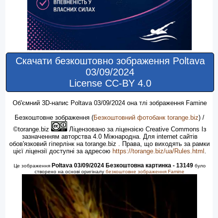
Скачати безкоштовно зображення Poltava
03/09/2024
License CC-BY 4.0
Об'ємний 3D-напис Poltava 03/09/2024 oна тлі зображення Famine
Безкоштовне зображення
(
Безкоштовний фотобанк torange.biz
) /
©torange.biz
Ліцензовано за ліцензією Creative Commons Із
зазначенням авторства 4.0 Міжнародна. Для internet сайтів
обов'язковий гіперлінк на torange.biz . Права, що виходять за рамки
цієї ліцензії доступні за адресою
https://torange.biz/ua/Rules.html
.
Poltava 03/09/2024 Безкоштовна картинка - 13149
Це зображення
було
створено на основі оригіналу
безкоштовне зображення Famine