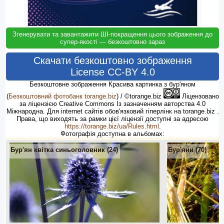
Згенерувати та завантажити ШІ-покращення цього зображення до
супер-якості — безкоштовно зараз
Скачати безкоштовно зображення
License CC-BY 4.0
Безкоштовне зображення Красива картинка з бур'яном
(
Безкоштовний фотобанк torange.biz
) / ©torange.biz
Ліцензовано
за ліцензією Creative Commons Із зазначенням авторства 4.0
Міжнародна. Для internet сайтів обов'язковий гіперлінк на torange.biz .
Права, що виходять за рамки цієї ліцензії доступні за адресою
https://torange.biz/ua/Rules.html
.
Фотографія доступна в альбомах:
Бур'ян квітка синьоголовник (24)
Бур'яни (70)