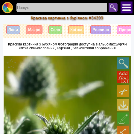
Красива картинка з бур'яном #34399
Лани
Макро
Село
Квітка
Рослина
Природ
Красива картинка з бур'яном Фотографія доступна в альбомах:Бур'ян
квітка синьоголовник , Бур'яни , безкоштовні зображення