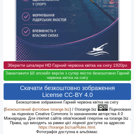
Зберегти шпалери HD Гарний червона квітка на снігу 1920px
Завантажити ШІ апскейл версію з супер якістю безкоштовно Гарний
червона квітка на снігу
Скачати безкоштовно зображення
License CC-BY 4.0
Безкоштовне зображення Гарний червона квітка на снігу
(
Безкоштовний фотобанк torange.biz
) / ©torange.biz
Ліцензовано
за ліцензією Creative Commons Із зазначенням авторства 4.0
Міжнародна. Для internet сайтів обов'язковий гіперлінк на torange.biz .
Права, що виходять за рамки цієї ліцензії доступні за адресою
https://torange.biz/ua/Rules.html
.
Фотографія доступна в альбомах: