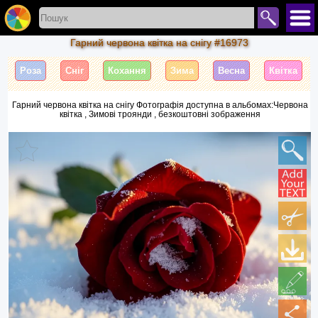
Гарний червона квітка на снігу #16973
Роза
Сніг
Кохання
Зима
Весна
Квітка
Гарний червона квітка на снігу Фотографія доступна в альбомах:Червона
квітка , Зимові троянди , безкоштовні зображення