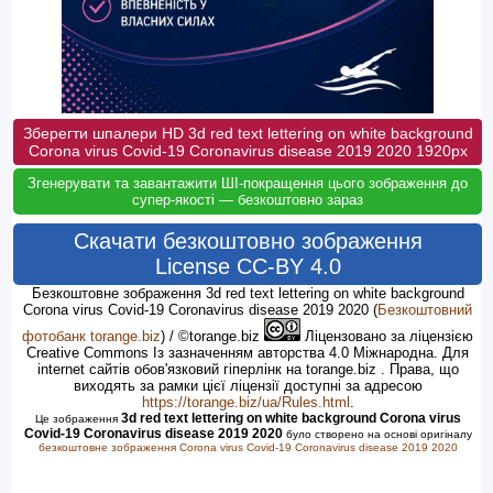
Зберегти шпалери HD 3d red text lettering on white background
Corona virus Covid-19 Coronavirus disease 2019 2020 1920px
Згенерувати та завантажити ШІ-покращення цього зображення до
супер-якості — безкоштовно зараз
Скачати безкоштовно зображення
License CC-BY 4.0
Безкоштовне зображення 3d red text lettering on white background
Corona virus Covid-19 Coronavirus disease 2019 2020
(
Безкоштовний
фотобанк torange.biz
) / ©torange.biz
Ліцензовано за ліцензією
Creative Commons Із зазначенням авторства 4.0 Міжнародна. Для
internet сайтів обов'язковий гіперлінк на torange.biz . Права, що
виходять за рамки цієї ліцензії доступні за адресою
https://torange.biz/ua/Rules.html
.
3d red text lettering on white background Corona virus
Це зображення
Covid-19 Coronavirus disease 2019 2020
було створено на основі оригіналу
безкоштовне зображення Corona virus Covid-19 Coronavirus disease 2019 2020