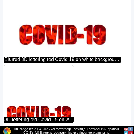
Blurred 3D lettering red Covid-19 on white background Coronavirus
3D lettering red Covid-19 on white background
©tOrange.biz 2004-2025 Усі фотографії, захищені авторським правом
CC-BY 4.0 Використовувати тільки з гіперпосиланням на