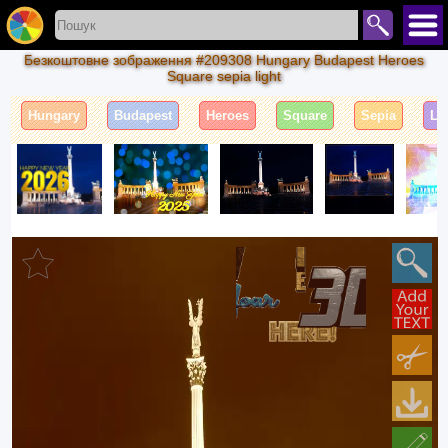
Безкоштовне зображення #209308 Hungary Budapest Heroes
Square sepia light
Hungary
Budapest
Heroes
Square
Sepia
Li