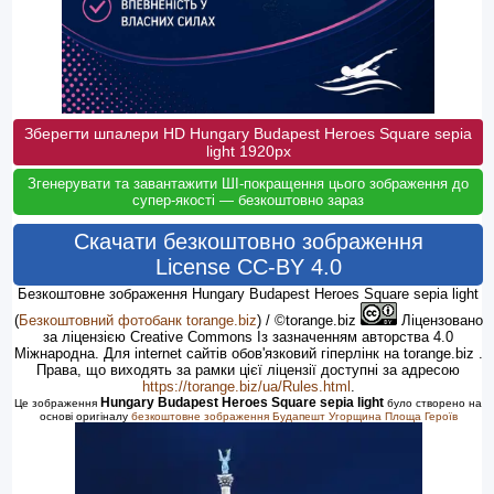
Зберегти шпалери HD Hungary Budapest Heroes Square sepia
light 1920px
Згенерувати та завантажити ШІ-покращення цього зображення до
супер-якості — безкоштовно зараз
Скачати безкоштовно зображення
License CC-BY 4.0
Безкоштовне зображення Hungary Budapest Heroes Square sepia light
(
Безкоштовний фотобанк torange.biz
) / ©torange.biz
Ліцензовано
за ліцензією Creative Commons Із зазначенням авторства 4.0
Міжнародна. Для internet сайтів обов'язковий гіперлінк на torange.biz .
Права, що виходять за рамки цієї ліцензії доступні за адресою
https://torange.biz/ua/Rules.html
.
Hungary Budapest Heroes Square sepia light
Це зображення
було створено на
основі оригіналу
безкоштовне зображення Будапешт Угорщина Площа Героїв