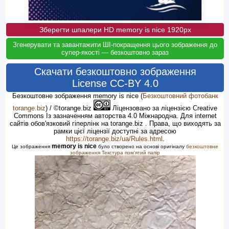
Зберегти шпалери HD memory is nice 1920px
Згенерувати та завантажити ШІ-покращення цього зображення до
супер-якості — безкоштовно зараз
Скачати безкоштовно зображення
License CC-BY 4.0
Безкоштовне зображення memory is nice
(
Безкоштовний фотобанк
torange.biz
) / ©torange.biz
Ліцензовано за ліцензією Creative
Commons Із зазначенням авторства 4.0 Міжнародна. Для internet
сайтів обов'язковий гіперлінк на torange.biz . Права, що виходять за
рамки цієї ліцензії доступні за адресою
https://torange.biz/ua/Rules.html
.
memory is nice
Це зображення
було створено на основі оригіналу
безкоштовне
зображення Текстура пом'ятий папір