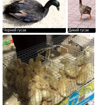
Чорний гусак
Дикий гусак