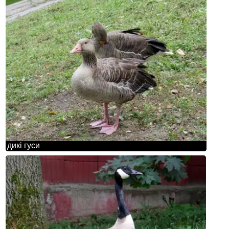
дикі гуси