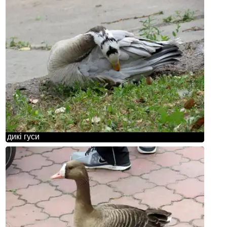
дикі гуси