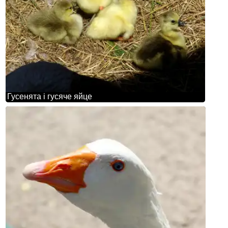
Гусенята і гусяче яйце