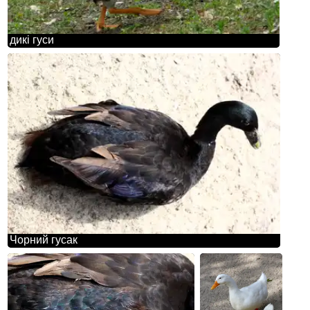
дикі гуси
Чорний гусак