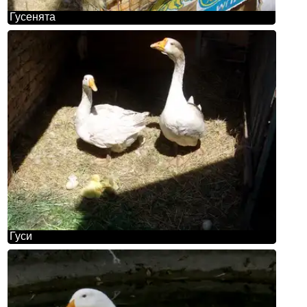
Гусенята
Гуси