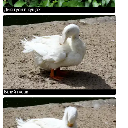
Дикі гуси в кущах
Білий гусак