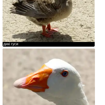
дикі гуси