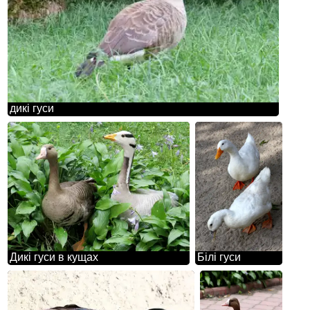
дикі гуси
Дикі гуси в кущах
Білі гуси