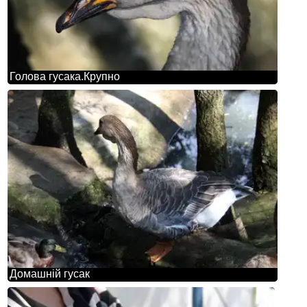
Голова гусака.Крупно
Домашній гусак