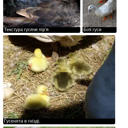
Текстура гусяче пір'я
Білі гуси
Гусенята в гнізді.