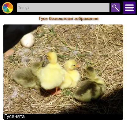
Гуси безкоштовні зображення
Гусенята