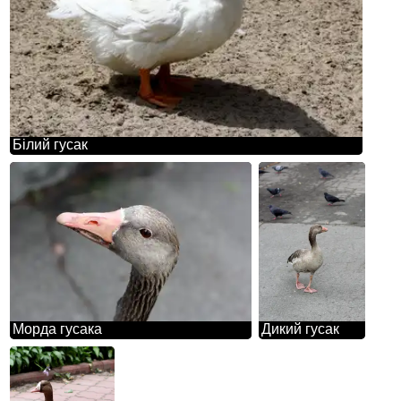
Білий гусак
Морда гусака
Дикий гусак