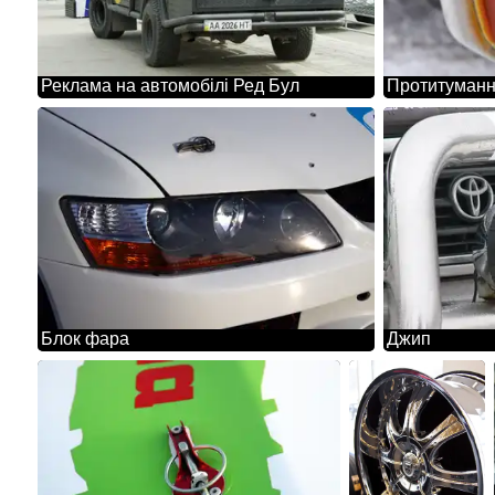
Реклама на автомобілі Ред Бул
Протитуманн
Блок фара
Джип