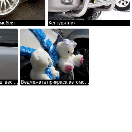
омобіля
Кенгурятник
Квітка прикраса на ручці весільного автомобіля
Ведмежата прикраса автомобіля на весілля