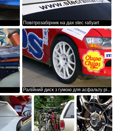
Повітрозабірник на дах stec rallyart
Ралійний диск з гумою для асфальту pirelli