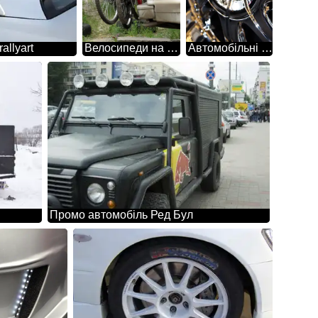
allyart
Велосипеди на автомобілі
Автомобільні диски. Тюнінг.Лиття, хром.
Промо автомобіль Ред Бул