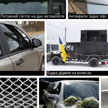
Потужний світло на дах автомобіля
Антикрило заднє stec r
Будка діджея на колесах