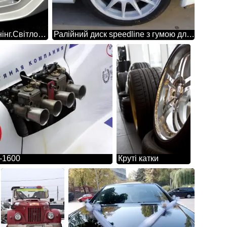
Тюнінг.Світлодіодне підсвічування бампера.
Ралійний диск speedline з гумою для асфальту BFGOODRICH
-1600
Круті катки