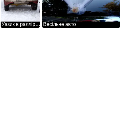
Уазик в раллірейде
Весільне авто