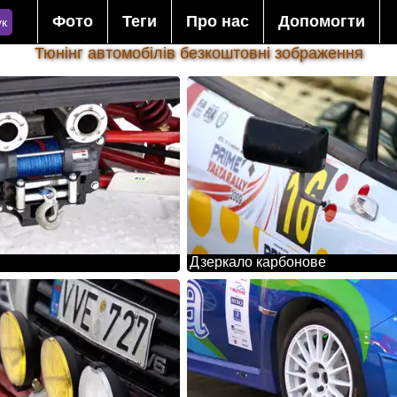
Фото
Теги
Про нас
Допомогти
к
Тюнінг автомобілів безкоштовні зображення
Дзеркало карбонове