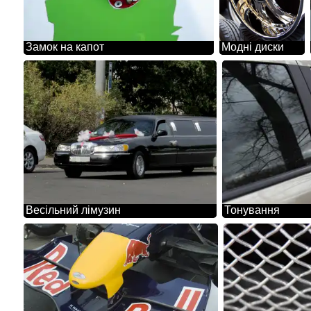
Замок на капот
Модні диски
Весільний лімузин
Тонування