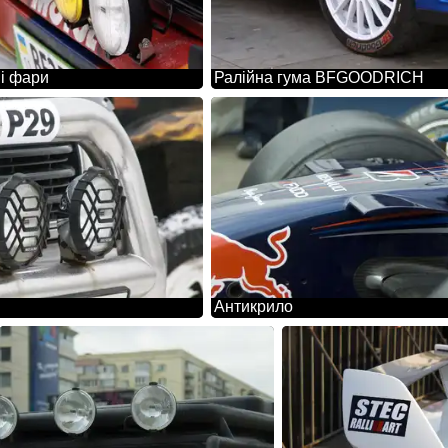
і фари
Ралійна гума BFGOODRICH
Антикрило