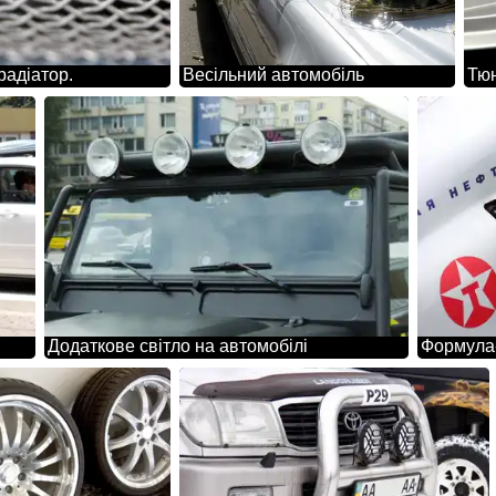
 радіатор.
Весільний автомобіль
Додаткове світло на автомобілі
Формула