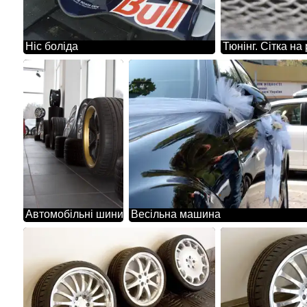
Ніс боліда
Тюнінг. Сітка на
Автомобільні шини
Весільна машина