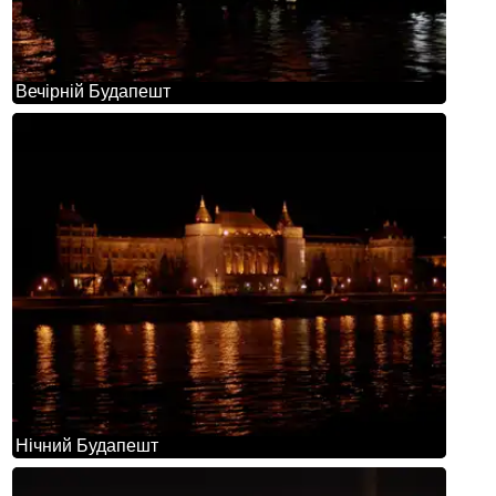
Вечірній Будапешт
Нічний Будапешт