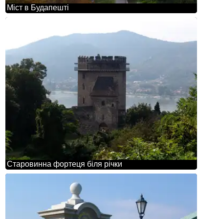
Міст в Будапешті
Старовинна фортеця біля річки