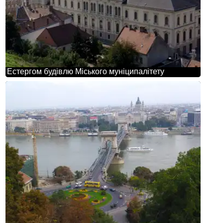
Естергом будівлю Міського муніципалітету