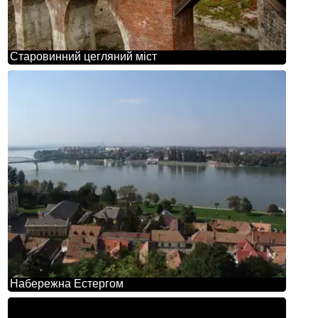
Старовинний цегляний міст
Набережна Естергом