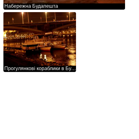
Набережна Будапешта
Прогулянкові кораблики в Будапешті