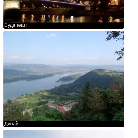
Будапешт
Дунай