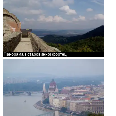
Панорама з старовинної фортеці