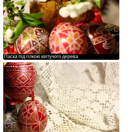
Паска під гілкою квітучого дерева