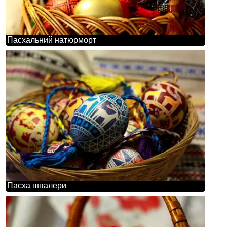
Пасхальний натюрморт
Пасха шпалери