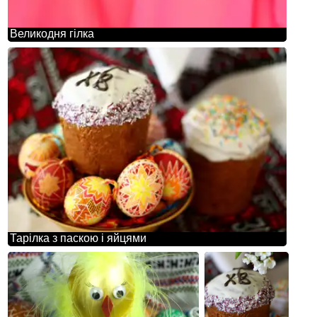
Великодня гілка
Тарілка з паскою і яйцями