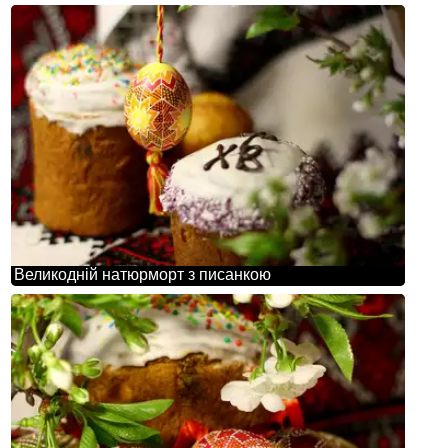
Великодній натюрморт з писанкою