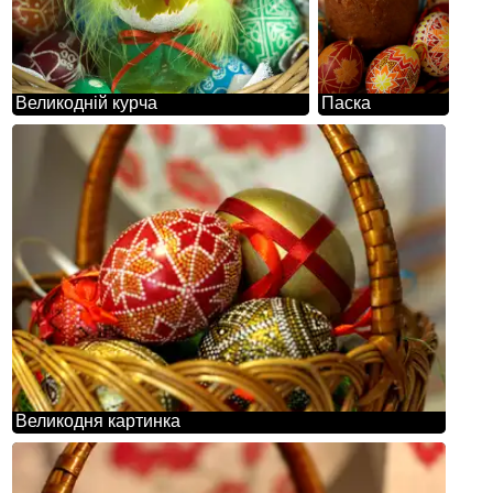
Великодній курча
Паска
Великодня картинка