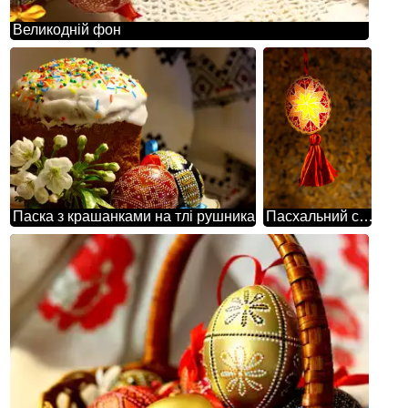
Великодній фон
Паска з крашанками на тлі рушника
Пасхальний символ