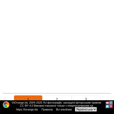
1
2
3
©tOrange.biz 2004-2025 Усі фотографії, захищені авторським правом
CC-BY 4.0 Використовувати тільки з гіперпосиланням на
https://torange.biz
Правила
Всі альбоми