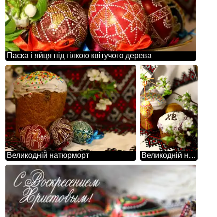
Паска і яйця під гілкою квітучого дерева
Великодній натюрморт
Великодній натюрморт з квітучою гілочкою