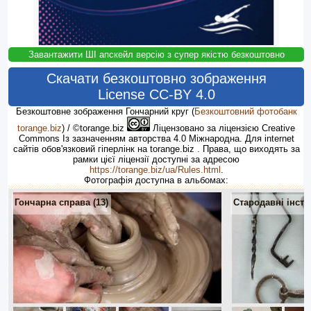
Завантажити ШІ апскейл версію з супер якістю безкоштовно
Скачати безкоштовно зображення
License CC-BY 4.0
Безкоштовне зображення Гончарний круг
(
Безкоштовний фотобанк
torange.biz
) / ©torange.biz
Ліцензовано за ліцензією Creative
Commons Із зазначенням авторства 4.0 Міжнародна. Для internet
сайтів обов'язковий гіперлінк на torange.biz . Права, що виходять за
рамки цієї ліцензії доступні за адресою
https://torange.biz/ua/Rules.html
.
Фотографія доступна в альбомах:
Гончарна справа (13)
Стародавні інстр