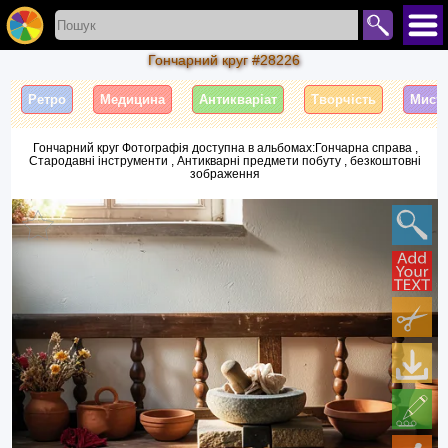
Гончарний круг #28226
Ретро
Медицина
Антикваріат
Творчість
Мист
Гончарний круг Фотографія доступна в альбомах:Гончарна справа ,
Стародавні інструменти , Антикварні предмети побуту , безкоштовні
зображення