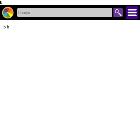
b
b b