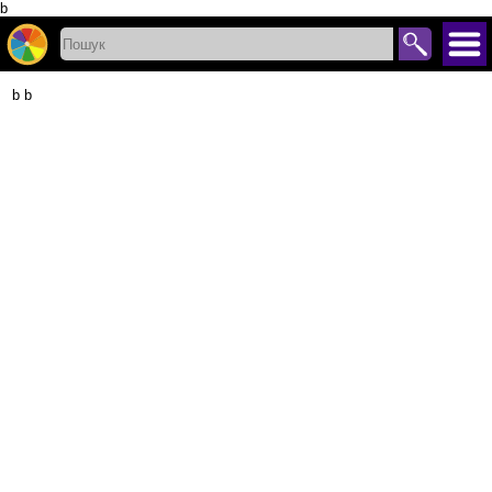
b
b b