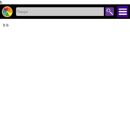
b
b b