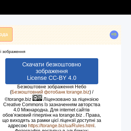
⇨
ода
ні зображення
Скачати безкоштовно
зображення
License CC-BY 4.0
Безкоштовне зображення Небо
(
Безкоштовний фотобанк torange.biz
) /
©torange.biz
Ліцензовано за ліцензією
Creative Commons Із зазначенням авторства
4.0 Міжнародна. Для internet сайтів
обов'язковий гіперлінк на torange.biz . Права,
що виходять за рамки цієї ліцензії доступні за
адресою
https://torange.biz/ua/Rules.html
.
Фотографія доступна в альбомах: