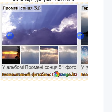
Промені сонця (51)
Гарне небо (27
⇦
⇨