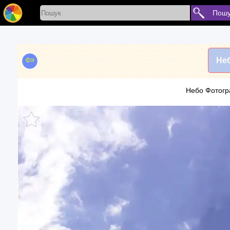
Пошу
⇦
Не
Небо Фотогр