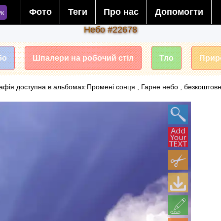
Фото
Теги
Про нас
Допомогти
к
Небо #22678
бо
Шпалери на робочий стіл
Тло
Прир
афія доступна в альбомах:Промені сонця , Гарне небо , безкоштов