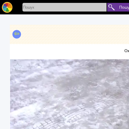
Пошу
⇦
Ож