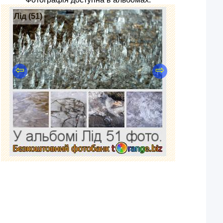
Лід (51)
⇦
⇨