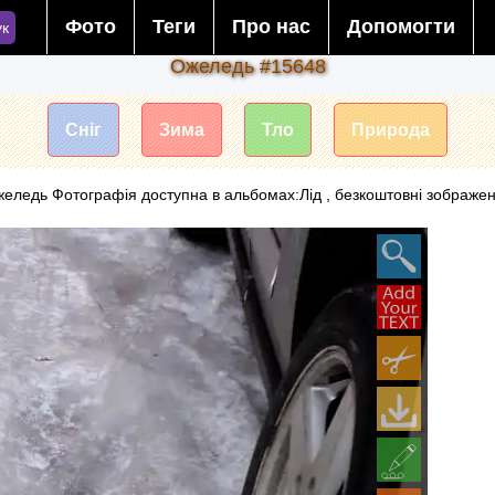
Фото
Теги
Про нас
Допомогти
к
Ожеледь #15648
Сніг
Зима
Тло
Природа
еледь Фотографія доступна в альбомах:Лід , безкоштовні зображе