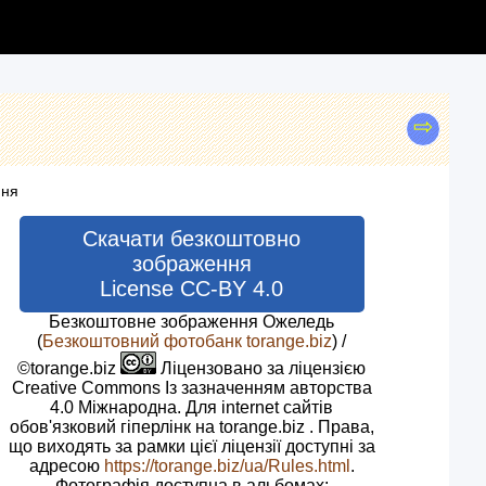
⇨
ння
Скачати безкоштовно
зображення
License CC-BY 4.0
Безкоштовне зображення Ожеледь
(
Безкоштовний фотобанк torange.biz
) /
©torange.biz
Ліцензовано за ліцензією
Creative Commons Із зазначенням авторства
4.0 Міжнародна. Для internet сайтів
обов'язковий гіперлінк на torange.biz . Права,
що виходять за рамки цієї ліцензії доступні за
адресою
https://torange.biz/ua/Rules.html
.
Фотографія доступна в альбомах: