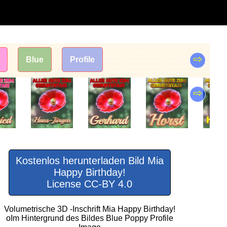
⇨
Blue
Profile
⇨
Kostenlos herunterladen Bild Mia
Happy Birthday!
License CC-BY 4.0
Volumetrische 3D -Inschrift Mia Happy Birthday!
oIm Hintergrund des Bildes Blue Poppy Profile