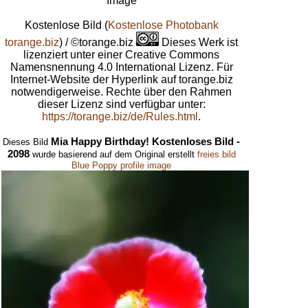
Image
Kostenlose Bild
(
Kostenlose Photobank
torange.biz
) / ©torange.biz
Dieses Werk ist
lizenziert unter einer Creative Commons
Namensnennung 4.0 International Lizenz. Für
Internet-Website der Hyperlink auf torange.biz
notwendigerweise. Rechte über den Rahmen
dieser Lizenz sind verfügbar unter:
https://torange.biz/de/Rules.html
.
Mia Happy Birthday! Kostenloses Bild -
Dieses Bild
2098
wurde basierend auf dem Original erstellt
freies bild
Blue Poppy profile image