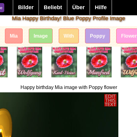
Bilder
Beliebt
Über
Hilfe
e
Mia Happy Birthday! Blue Poppy Profile Image
Mia
Image
With
Poppy
Flower
Happy birthday Mia image with Poppy flower