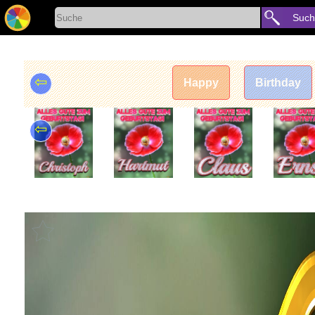
Such
⇦
Happy
Birthday
⇦