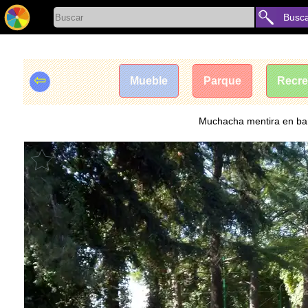
Busc
⇦
Mueble
Parque
Recre
Muchacha mentira en banc