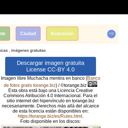
⇨
nte
Ciudad
Ilustración
icas , imágenes gratuitas
Descargar imagen gratuita
License CC-BY 4.0
Imagen libre Muchacha mentira en banco
(
Banco
de fotos gratis torange.biz
) / ©torange.biz
Esta obra está bajo una Licencia Creative
Commons Atribución 4.0 Internacional. Para el
sitio internet del hipervínculo en torange.biz
necesariamente. Derechos más allá del alcance
de esta licencia están disponibles en:
https://torange.biz/es/Rules.html
.
Foto disponible en los discos: