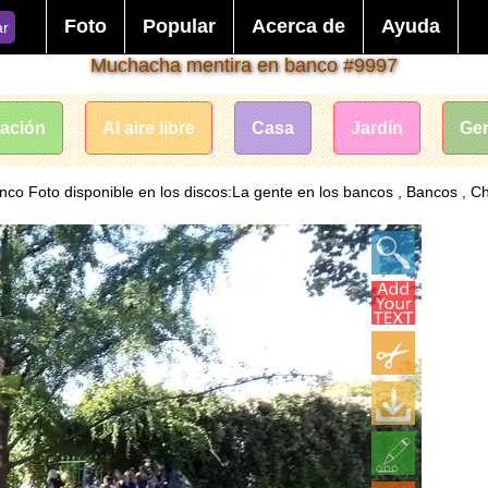
Foto
Popular
Acerca de
Ayuda
ar
Muchacha mentira en banco #9997
ación
Al aire libre
Casa
Jardín
Ge
o Foto disponible en los discos:La gente en los bancos , Bancos , Ch