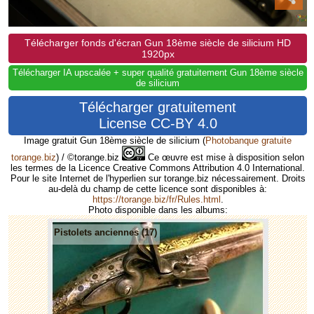
Télécharger fonds d'écran Gun 18ème siècle de silicium HD
1920px
Télécharger IA upscalée + super qualité gratuitement Gun 18ème siècle
de silicium
Télécharger gratuitement
License CC-BY 4.0
Image gratuit Gun 18ème siècle de silicium
(
Photobanque gratuite
torange.biz
) / ©torange.biz
Ce œuvre est mise à disposition selon
les termes de la Licence Creative Commons Attribution 4.0 International.
Pour le site Internet de l'hyperlien sur torange.biz nécessairement. Droits
au-delà du champ de cette licence sont disponibles à:
https://torange.biz/fr/Rules.html
.
Photo disponible dans les albums:
Pistolets anciennes (17)