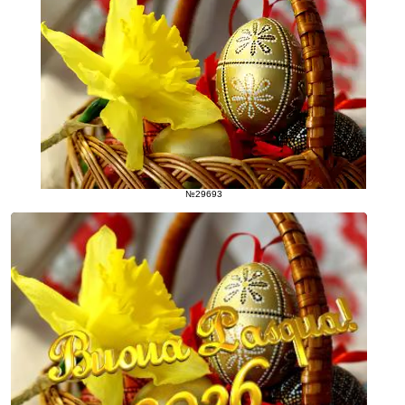
№29693