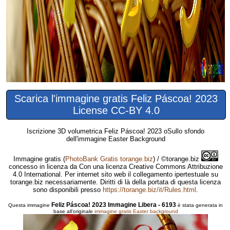
Scarica l'immagine gratis Feliz Páscoa! 2023
License CC-BY 4.0
Iscrizione 3D volumetrica Feliz Páscoa! 2023 oSullo sfondo
dell'immagine Easter Background
Immagine gratis
(
PhotoBank Gratis torange.biz
) / ©torange.biz
concesso in licenza da Con una licenza Creative Commons Attribuzione
4.0 International. Per internet sito web il collegamento ipertestuale su
torange.biz necessariamente. Diritti di là della portata di questa licenza
sono disponibili presso
https://torange.biz/it/Rules.html
.
Feliz Páscoa! 2023 Immagine Libera - 6193
Questa immagine
è stata generata in
base all'originale
immagine gratis Easter background