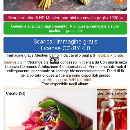
Scaricare sfondi HD Mestieri bambini da cavallo paglia 1920px
Genera e scarica il miglioramento IA di questa immagine a super
qualità — gratis ora
Scarica l'immagine gratis
License CC-BY 4.0
Immagine gratis Mestieri bambini da cavallo paglia
(
PhotoBank Gratis
torange.biz
) / ©torange.biz
concesso in licenza da Con una licenza
Creative Commons Attribuzione 4.0 International. Per internet sito web il
collegamento ipertestuale su torange.biz necessariamente. Diritti di là
della portata di questa licenza sono disponibili presso
https://torange.biz/it/Rules.html
.
Foto disponibile negli album:
Cucito (53)
Bambole Folk (62