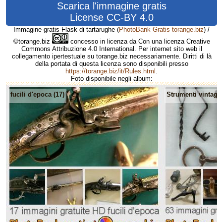
Scarica l'immagine gratis
License CC-BY 4.0
Immagine gratis Flask di tartarughe
(
PhotoBank Gratis torange.biz
) /
©torange.biz
concesso in licenza da Con una licenza Creative
Commons Attribuzione 4.0 International. Per internet sito web il
collegamento ipertestuale su torange.biz necessariamente. Diritti di là
della portata di questa licenza sono disponibili presso
https://torange.biz/it/Rules.html
.
Foto disponibile negli album:
fucili d'epoca (17)
Strumenti vintage 