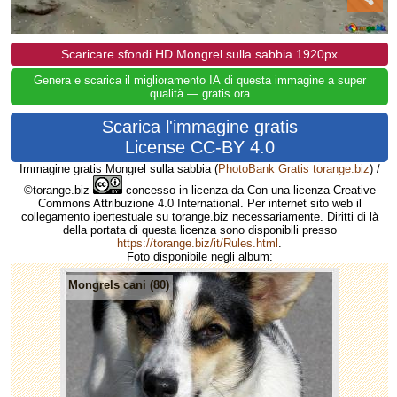
Scaricare sfondi HD Mongrel sulla sabbia 1920px
Genera e scarica il miglioramento IA di questa immagine a super
qualità — gratis ora
Scarica l'immagine gratis
License CC-BY 4.0
Immagine gratis Mongrel sulla sabbia
(
PhotoBank Gratis torange.biz
) /
©torange.biz
concesso in licenza da Con una licenza Creative
Commons Attribuzione 4.0 International. Per internet sito web il
collegamento ipertestuale su torange.biz necessariamente. Diritti di là
della portata di questa licenza sono disponibili presso
https://torange.biz/it/Rules.html
.
Foto disponibile negli album:
Mongrels cani (80)