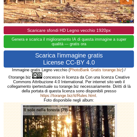
Scaricare sfondi HD Legno vecchio 1920px
Genera e scarica il miglioramento IA di questa immagine a super
qualità — gratis ora
Scarica l'immagine gratis
License CC-BY 4.0
Immagine gratis Legno vecchio
(
PhotoBank Gratis torange.biz
) /
©torange.biz
concesso in licenza da Con una licenza Creative
Commons Attribuzione 4.0 International. Per internet sito web il
collegamento ipertestuale su torange.biz necessariamente. Diritti di là
della portata di questa licenza sono disponibili presso
https://torange.biz/it/Rules.html
.
Foto disponibile negli album:
Il sole nella foresta (79)