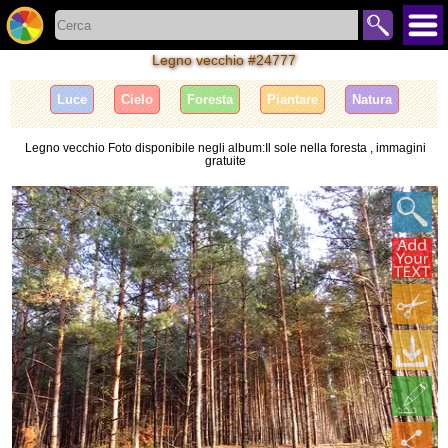
Legno vecchio #24777
Luce
Cielo
Foresta
Piantare
Natura
Legno vecchio Foto disponibile negli album:Il sole nella foresta , immagini
gratuite