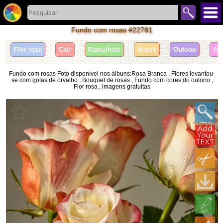
Fundo com rosas #22781
Flor rosa
Cair
Ramalhete
Macro
Outono
Ag
Fundo com rosas Foto disponível nos álbuns:Rosa Branca , Flores levantou-
se com gotas de orvalho , Bouquet de rosas , Fundo com cores do outono ,
Flor rosa , imagens gratuitas