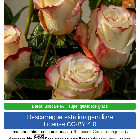
Baixar upscale IA + super qualidade grátis
Descarregue esta imagem livre
License CC-BY 4.0
Imagem grátis Fundo com rosas
(
Photobank Grátis torange.biz
) /