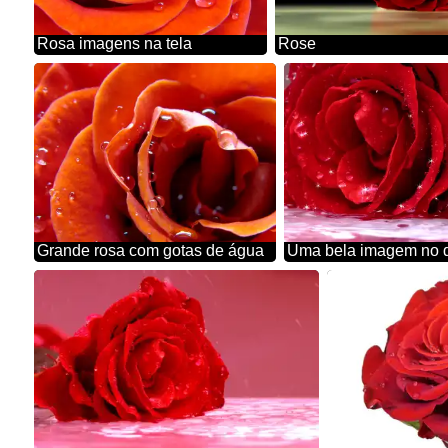
Rosa imagens na tela
Rose
Grande rosa com gotas de água
Uma bela imagem no 