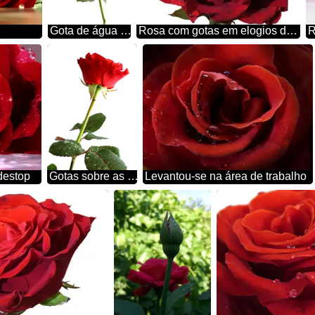
Gota de água em rosa
Rosa com gotas em elogios de fundo
R
destop
Gotas sobre as folhas de rosas
Levantou-se na área de trabalho