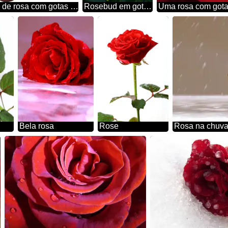
Textura de botão de rosa com gotas isoladas
Rosebud em gotas de orvalho
Uma rosa com got
Bela rosa
Rose
Rosa na chuv