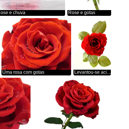
ose e chuva
Rose e gotas
Uma rosa com gotas
Levantou-se acima