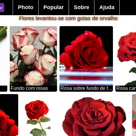
Photo
Popular
Sobre
Ajuda
ar
Flores levantou-se com gotas de orvalho
Fundo com rosas
Rosa sobre fundo de felicitação
Rosa car