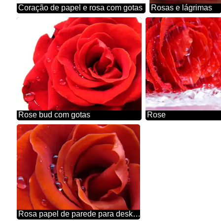
Coração de papel e rosa com gotas
Rosas e lágrimas
Rose bud com gotas
Rose
Rosa papel de parede para desktop