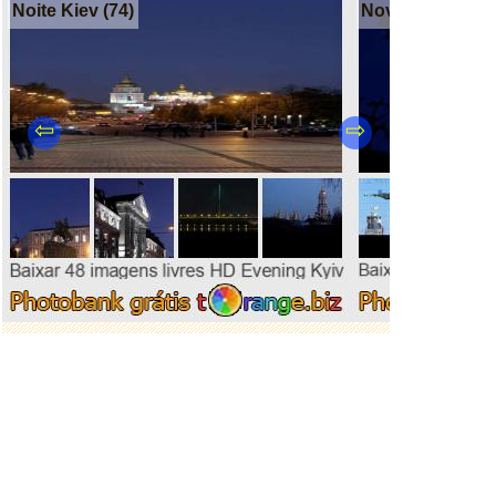
Noite Kiev (74)
Novas fotos (22
⇦
⇨