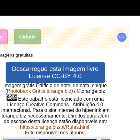
⇨
mo
Cidade
imagens gratuitas
Descarregue esta imagem livre
License CC-BY 4.0
Imagem grátis Edifício de hotel de natal chique
(
Photobank Grátis torange.biz
) / ©torange.biz
Este trabalho está licenciado com uma
Licença Creative Commons - Atribuição 4.0
Internacional. Para o site internet do hiperlink em
torange.biz necessariamente. Direitos para além
do escopo desta licença estão disponíveis em:
https://torange.biz/pt/Rules.html
.
Foto disponível nos álbuns: