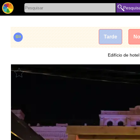
Pesquis
⇦
Tarde
No
Edifício de hote