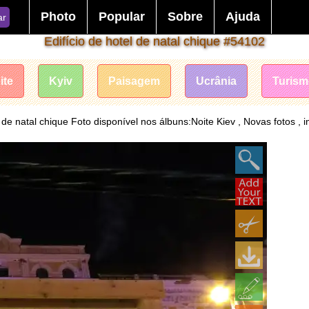
Photo
Popular
Sobre
Ajuda
ar
Edifício de hotel de natal chique #54102
ite
Kyiv
Paisagem
Ucrânia
Turis
l de natal chique Foto disponível nos álbuns:Noite Kiev , Novas fotos , 