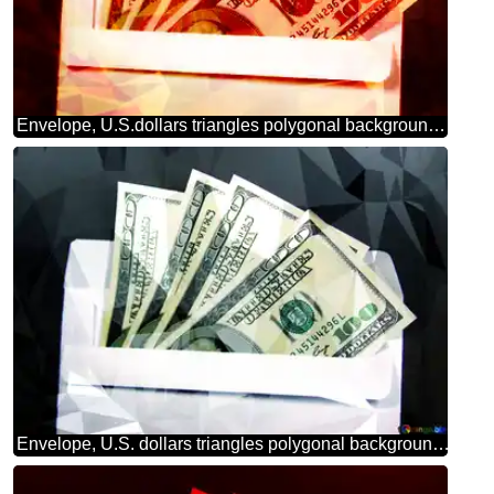
Envelope, U.S.dollars triangles polygonal background hot red
Envelope, U.S. dollars triangles polygonal background techno color