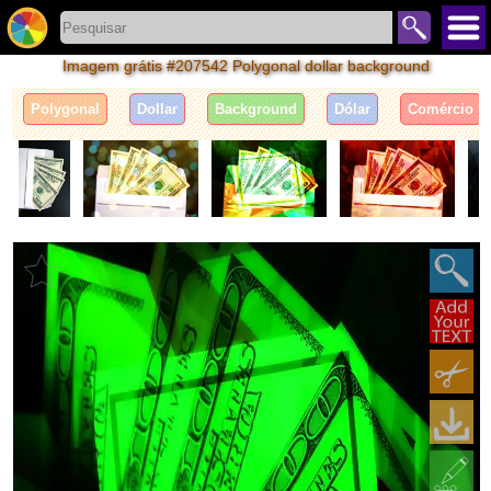
Imagem grátis #207542 Polygonal dollar background
Polygonal
Dollar
Background
Dólar
Comércio