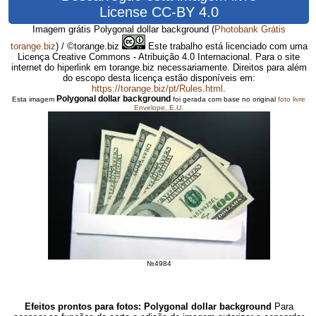
License CC-BY 4.0
Imagem grátis Polygonal dollar background
(
Photobank Grátis
torange.biz
) / ©torange.biz
Este trabalho está licenciado com uma
Licença Creative Commons - Atribuição 4.0 Internacional. Para o site
internet do hiperlink em torange.biz necessariamente. Direitos para além
do escopo desta licença estão disponíveis em:
https://torange.biz/pt/Rules.html
.
Polygonal dollar background
Esta imagem
foi gerada com base no original
foto livre
Envelope, E.U.
№4984
Efeitos prontos para fotos: Polygonal dollar background
Para