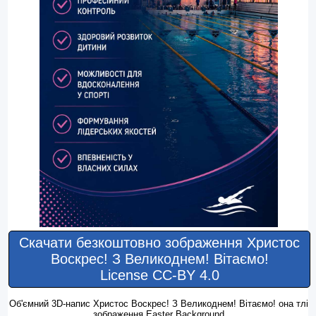
Скачати безкоштовно зображення Христос
Воскрес! З Великоднем! Вітаємо!
License CC-BY 4.0
Об'ємний 3D-напис Христос Воскрес! З Великоднем! Вітаємо! oна тлі
зображення Easter Background