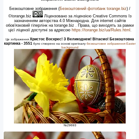
Безкоштовне зображення
(
Безкоштовний фотобанк torange.biz
) /
©torange.biz
Ліцензовано за ліцензією Creative Commons Із
зазначенням авторства 4.0 Міжнародна. Для internet сайтів
обов'язковий гіперлінк на torange.biz . Права, що виходять за рамки
цієї ліцензії доступні за адресою
https://torange.biz/ua/Rules.html
.
Христос Воскрес! З Великоднем! Вітаємо! Безкоштовна
Це зображення
картинка - 3551
було створено на основі оригіналу
безкоштовне зображення Easter
background
№29693